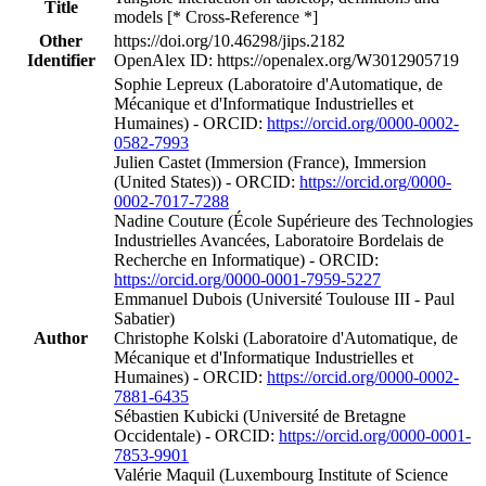
Title
models [* Cross-Reference *]
Other
https://doi.org/10.46298/jips.2182
Identifier
OpenAlex ID: https://openalex.org/W3012905719
Sophie Lepreux (Laboratoire d'Automatique, de
Mécanique et d'Informatique Industrielles et
Humaines) - ORCID:
https://orcid.org/0000-0002-
0582-7993
Julien Castet (Immersion (France), Immersion
(United States)) - ORCID:
https://orcid.org/0000-
0002-7017-7288
Nadine Couture (École Supérieure des Technologies
Industrielles Avancées, Laboratoire Bordelais de
Recherche en Informatique) - ORCID:
https://orcid.org/0000-0001-7959-5227
Emmanuel Dubois (Université Toulouse III - Paul
Sabatier)
Author
Christophe Kolski (Laboratoire d'Automatique, de
Mécanique et d'Informatique Industrielles et
Humaines) - ORCID:
https://orcid.org/0000-0002-
7881-6435
Sébastien Kubicki (Université de Bretagne
Occidentale) - ORCID:
https://orcid.org/0000-0001-
7853-9901
Valérie Maquil (Luxembourg Institute of Science