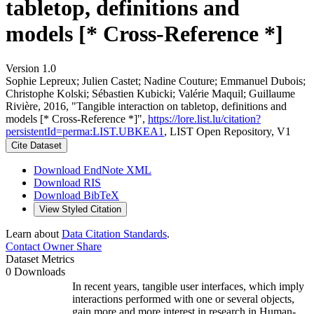
tabletop, definitions and
models [* Cross-Reference *]
Version 1.0
Sophie Lepreux; Julien Castet; Nadine Couture; Emmanuel Dubois;
Christophe Kolski; Sébastien Kubicki; Valérie Maquil; Guillaume
Rivière, 2016, "Tangible interaction on tabletop, definitions and
models [* Cross-Reference *]",
https://lore.list.lu/citation?
persistentId=perma:LIST.UBKEA1
, LIST Open Repository, V1
Cite Dataset
Download EndNote XML
Download RIS
Download BibTeX
View Styled Citation
Learn about
Data Citation Standards
.
Contact Owner
Share
Dataset Metrics
0 Downloads
In recent years, tangible user interfaces, which imply
interactions performed with one or several objects,
gain more and more interest in research in Human-