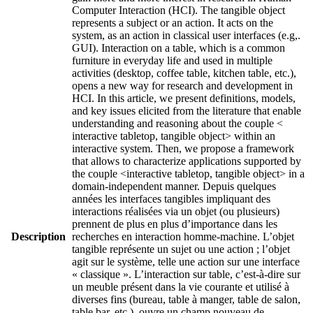
Computer Interaction (HCI). The tangible object
represents a subject or an action. It acts on the
system, as an action in classical user interfaces (e.g,.
GUI). Interaction on a table, which is a common
furniture in everyday life and used in multiple
activities (desktop, coffee table, kitchen table, etc.),
opens a new way for research and development in
HCI. In this article, we present definitions, models,
and key issues elicited from the literature that enable
understanding and reasoning about the couple <
interactive tabletop, tangible object> within an
interactive system. Then, we propose a framework
that allows to characterize applications supported by
the couple <interactive tabletop, tangible object> in a
domain-independent manner. Depuis quelques
années les interfaces tangibles impliquant des
interactions réalisées via un objet (ou plusieurs)
prennent de plus en plus d’importance dans les
Description
recherches en interaction homme-machine. L’objet
tangible représente un sujet ou une action ; l’objet
agit sur le système, telle une action sur une interface
« classique ». L’interaction sur table, c’est-à-dire sur
un meuble présent dans la vie courante et utilisé à
diverses fins (bureau, table à manger, table de salon,
table bar, etc.), ouvre un champ nouveau de