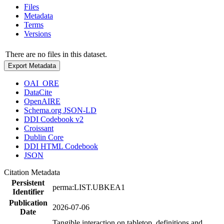
Files
Metadata
Terms
Versions
There are no files in this dataset.
Export Metadata
OAI_ORE
DataCite
OpenAIRE
Schema.org JSON-LD
DDI Codebook v2
Croissant
Dublin Core
DDI HTML Codebook
JSON
Citation Metadata
Persistent
perma:LIST.UBKEA1
Identifier
Publication
2026-07-06
Date
Tangible interaction on tabletop, definitions and