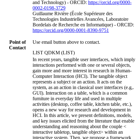
and Technology) - ORCID:
https://orcid.org/0000-
0002-0198-3729
Guillaume Rivière (École Supérieure des
Technologies Industrielles Avancées, Laboratoire
Bordelais de Recherche en Informatique) - ORCID:
https://orcid.org/0000-0001-8390-9751
Point of
Use email button above to contact.
Contact
LIST QDKM (LIST)
In recent years, tangible user interfaces, which imply
interactions performed with one or several objects,
gain more and more interest in research in Human-
Computer Interaction (HCI). The tangible object
represents a subject or an action. It acts on the
system, as an action in classical user interfaces (e.g,.
GUI). Interaction on a table, which is a common
furniture in everyday life and used in multiple
activities (desktop, coffee table, kitchen table, etc.),
opens a new way for research and development in
HCI. In this article, we present definitions, models,
and key issues elicited from the literature that enable
understanding and reasoning about the couple <
interactive tabletop, tangible object> within an
interactive system. Then, we propose a framework