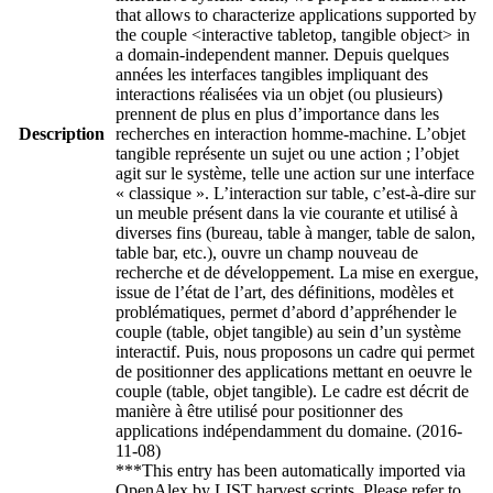
that allows to characterize applications supported by
the couple <interactive tabletop, tangible object> in
a domain-independent manner. Depuis quelques
années les interfaces tangibles impliquant des
interactions réalisées via un objet (ou plusieurs)
prennent de plus en plus d’importance dans les
Description
recherches en interaction homme-machine. L’objet
tangible représente un sujet ou une action ; l’objet
agit sur le système, telle une action sur une interface
« classique ». L’interaction sur table, c’est-à-dire sur
un meuble présent dans la vie courante et utilisé à
diverses fins (bureau, table à manger, table de salon,
table bar, etc.), ouvre un champ nouveau de
recherche et de développement. La mise en exergue,
issue de l’état de l’art, des définitions, modèles et
problématiques, permet d’abord d’appréhender le
couple (table, objet tangible) au sein d’un système
interactif. Puis, nous proposons un cadre qui permet
de positionner des applications mettant en oeuvre le
couple (table, objet tangible). Le cadre est décrit de
manière à être utilisé pour positionner des
applications indépendamment du domaine. (2016-
11-08)
***This entry has been automatically imported via
OpenAlex by LIST harvest scripts. Please refer to