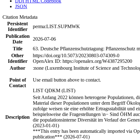
DDI HTML Codebook
JSON
Citation Metadata
Persistent
perma:LIST.SUPMWK
Identifier
Publication
2026-07-06
Date
Title
63. Deutsche Pflanzenschutztagung: Pflanzenschutz mo
Other
https://doi.org/10.5073/20230803-074309-0
Identifier
OpenAlex ID: https://openalex.org/W4387295200
Author
:none (Luxembourg Institute of Science and Technolo
Point of
Use email button above to contact.
Contact
LIST QDKM (LIST)
Seit Anfang 2022 können heterogene Populationen, die 
Material dieser Populationen unter dem Begriff Ökolo
zufolge weisen sie eine erhöhte Ertragsstabilität und
beispielsweise die Fragestellungen \n− Sind ÖHM auc
Description
die populationsinterne Diversität im Verlauf der Gen
(2023-01-01)
***This entry has been automatically imported via Ope
publication*** (2026-07-01)