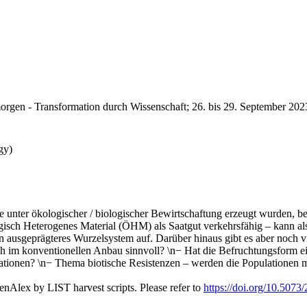
rgen - Transformation durch Wissenschaft; 26. bis 29. September 2023
gy)
unter ökologischer / biologischer Bewirtschaftung erzeugt wurden, beim
gisch Heterogenes Material (ÖHM) als Saatgut verkehrsfähig – kann a
 ein ausgeprägteres Wurzelsystem auf. Darüber hinaus gibt es aber noch
h im konventionellen Anbau sinnvoll? \n− Hat die Befruchtungsform ei
erationen? \n− Thema biotische Resistenzen – werden die Populationen
nAlex by LIST harvest scripts. Please refer to
https://doi.org/10.507