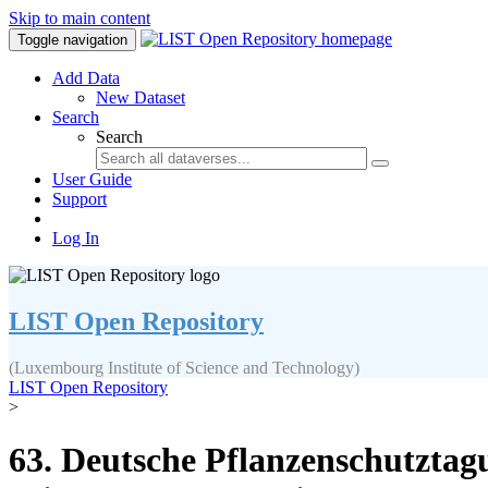
Skip to main content
Toggle navigation
Add Data
New Dataset
Search
Search
User Guide
Support
Log In
LIST Open Repository
(Luxembourg Institute of Science and Technology)
LIST Open Repository
>
63. Deutsche Pflanzenschutztag