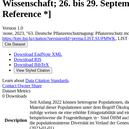
Wissenschaft; 26. bis 29. Septe
Reference *]
Version 1.0
:none, 2023, "63. Deutsche Pflanzenschutztagung: Pflanzenschutz mor
https://lore.list.lu/citation?persistentId=perma:LIST.SUPMWK
, LIST
Cite Dataset
Download EndNote XML
Download RIS
Download BibTeX
View Styled Citation
Learn about
Data Citation Standards
.
Contact Owner
Share
Dataset Metrics
0 Downloads
Seit Anfang 2022 können heterogene Populationen, die 
Material dieser Populationen unter dem Begriff Ökolo
zufolge weisen sie eine erhöhte Ertragsstabilität und
beispielsweise die Fragestellungen \n− Sind ÖHM auch
Description
die populationsinterne Diversität im Verlauf der Gen
(2023-01-01)