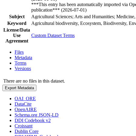
***This entry has been automatically imported via Ope
publication*** (2026-07-01)
Subject
Agricultural Sciences; Arts and Humanities; Medicine,
Keyword
Agricultural biodiversity, Ecosystem, Biodiversity, 
License/Data
Use
Custom Dataset Terms
Agreement
Files
Metadata
Terms
Versions
There are no files in this dataset.
Export Metadata
OAI_ORE
DataCite
OpenAIRE
Schema.org JSON-LD
DDI Codebook v2
Croissant
Dublin Core