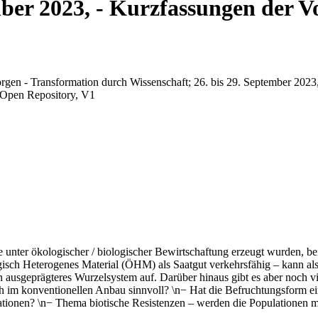
mber 2023, - Kurzfassungen der Vo
gen - Transformation durch Wissenschaft; 26. bis 29. September 2023,
 Open Repository, V1
unter ökologischer / biologischer Bewirtschaftung erzeugt wurden, beim
gisch Heterogenes Material (ÖHM) als Saatgut verkehrsfähig – kann al
 ein ausgeprägteres Wurzelsystem auf. Darüber hinaus gibt es aber noch
 im konventionellen Anbau sinnvoll? \n− Hat die Befruchtungsform ein
erationen? \n− Thema biotische Resistenzen – werden die Populationen