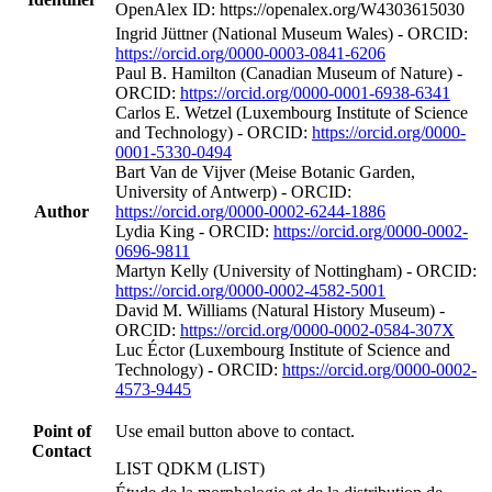
OpenAlex ID: https://openalex.org/W4303615030
Ingrid Jüttner (National Museum Wales) - ORCID:
https://orcid.org/0000-0003-0841-6206
Paul B. Hamilton (Canadian Museum of Nature) -
ORCID:
https://orcid.org/0000-0001-6938-6341
Carlos E. Wetzel (Luxembourg Institute of Science
and Technology) - ORCID:
https://orcid.org/0000-
0001-5330-0494
Bart Van de Vijver (Meise Botanic Garden,
University of Antwerp) - ORCID:
Author
https://orcid.org/0000-0002-6244-1886
Lydia King - ORCID:
https://orcid.org/0000-0002-
0696-9811
Martyn Kelly (University of Nottingham) - ORCID:
https://orcid.org/0000-0002-4582-5001
David M. Williams (Natural History Museum) -
ORCID:
https://orcid.org/0000-0002-0584-307X
Luc Éctor (Luxembourg Institute of Science and
Technology) - ORCID:
https://orcid.org/0000-0002-
4573-9445
Point of
Use email button above to contact.
Contact
LIST QDKM (LIST)