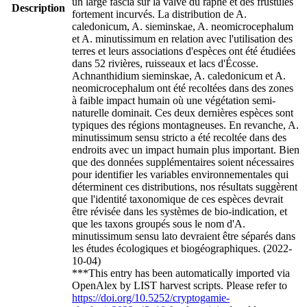
un large fascia sur la valve du raphé et des frustules
Description
fortement incurvés. La distribution de A.
caledonicum, A. sieminskae, A. neomicrocephalum
et A. minutissimum en relation avec l'utilisation des
terres et leurs associations d'espèces ont été étudiées
dans 52 rivières, ruisseaux et lacs d'Écosse.
Achnanthidium sieminskae, A. caledonicum et A.
neomicrocephalum ont été recoltées dans des zones
à faible impact humain où une végétation semi-
naturelle dominait. Ces deux dernières espèces sont
typiques des régions montagneuses. En revanche, A.
minutissimum sensu stricto a été recoltée dans des
endroits avec un impact humain plus important. Bien
que des données supplémentaires soient nécessaires
pour identifier les variables environnementales qui
déterminent ces distributions, nos résultats suggèrent
que l'identité taxonomique de ces espèces devrait
être révisée dans les systèmes de bio-indication, et
que les taxons groupés sous le nom d'A.
minutissimum sensu lato devraient être séparés dans
les études écologiques et biogéographiques. (2022-
10-04)
***This entry has been automatically imported via
OpenAlex by LIST harvest scripts. Please refer to
https://doi.org/10.5252/cryptogamie-