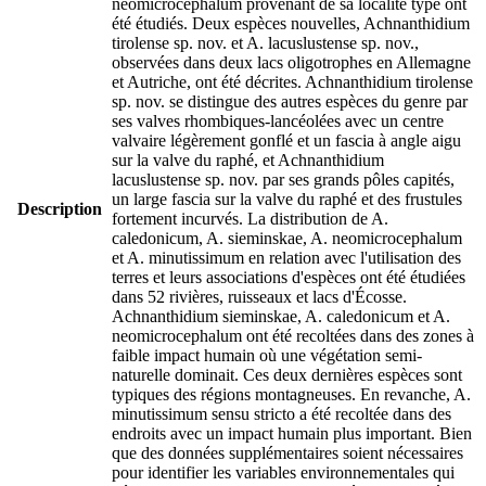
neomicrocephalum provenant de sa localité type ont
été étudiés. Deux espèces nouvelles, Achnanthidium
tirolense sp. nov. et A. lacuslustense sp. nov.,
observées dans deux lacs oligotrophes en Allemagne
et Autriche, ont été décrites. Achnanthidium tirolense
sp. nov. se distingue des autres espèces du genre par
ses valves rhombiques-lancéolées avec un centre
valvaire légèrement gonflé et un fascia à angle aigu
sur la valve du raphé, et Achnanthidium
lacuslustense sp. nov. par ses grands pôles capités,
un large fascia sur la valve du raphé et des frustules
Description
fortement incurvés. La distribution de A.
caledonicum, A. sieminskae, A. neomicrocephalum
et A. minutissimum en relation avec l'utilisation des
terres et leurs associations d'espèces ont été étudiées
dans 52 rivières, ruisseaux et lacs d'Écosse.
Achnanthidium sieminskae, A. caledonicum et A.
neomicrocephalum ont été recoltées dans des zones à
faible impact humain où une végétation semi-
naturelle dominait. Ces deux dernières espèces sont
typiques des régions montagneuses. En revanche, A.
minutissimum sensu stricto a été recoltée dans des
endroits avec un impact humain plus important. Bien
que des données supplémentaires soient nécessaires
pour identifier les variables environnementales qui