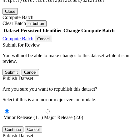
https://lore.list.lu/api/access/datafile/
Close
Compute Batch
Clear Batch
ui-button
Dataset
Persistent Identifier
Change Compute Batch
Compute Batch
Cancel
Submit for Review
You will not be able to make changes to this dataset while it is in
review.
Submit
Cancel
Publish Dataset
Are you sure you want to republish this dataset?
Select if this is a minor or major version update.
Minor Release (1.1)
Major Release (2.0)
Continue
Cancel
Publish Dataset