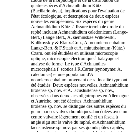
Étude de la morphologie et de la distribution de
quatre espèces d'Achnanthidium Kütz.
(Bacillariophyta), implications pour l'évaluation de
l'état écologique, et description de deux espèces
nouvelles européennes. Six espèces du genre
Achnanthidium Kütz. à fissure terminale droite du
raphé incluant Achnanthidium caledonicum (Lange-
Bert.) Lange-Bert., A. sieminskae Witkowski,
Kulikovskiy & Riaux-Gob., A. neomicrocephalum
Lange-Bert. & F.Staab et A. minutissimum (Kütz.)
Czarn. ont été étudiées en utilisant microscopie
optique, microscopie électronique à balayage et
analyse de forme. Le type d'Achnanthes
microcephala f. scotica J.R.Carter (synonyme: A.
caledonica) et une population d'A.
neomicrocephalum provenant de sa localité type ont
été étudiés. Deux espèces nouvelles, Achnanthidium
tirolense sp. nov. et A. lacuslustense sp. nov.,
observées dans deux lacs oligotrophes en Allemagne
et Autriche, ont été décrites. Achnanthidium
tirolense sp. nov. se distingue des autres espèces du
genre par ses valves rhombiques-lancéolées avec un
centre valvaire légèrement gonflé et un fascia à
angle aigu sur la valve du raphé, et Achnanthidium
lacuslustense sp. nov. par ses grands pôles capités,