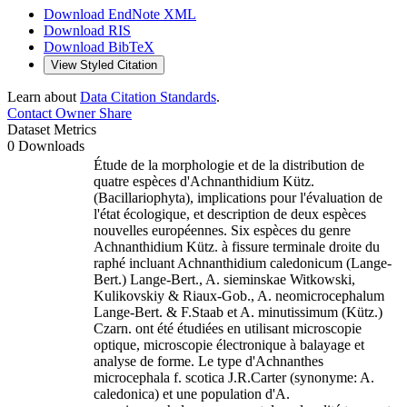
Download EndNote XML
Download RIS
Download BibTeX
View Styled Citation
Learn about
Data Citation Standards
.
Contact Owner
Share
Dataset Metrics
0 Downloads
Étude de la morphologie et de la distribution de
quatre espèces d'Achnanthidium Kütz.
(Bacillariophyta), implications pour l'évaluation de
l'état écologique, et description de deux espèces
nouvelles européennes. Six espèces du genre
Achnanthidium Kütz. à fissure terminale droite du
raphé incluant Achnanthidium caledonicum (Lange-
Bert.) Lange-Bert., A. sieminskae Witkowski,
Kulikovskiy & Riaux-Gob., A. neomicrocephalum
Lange-Bert. & F.Staab et A. minutissimum (Kütz.)
Czarn. ont été étudiées en utilisant microscopie
optique, microscopie électronique à balayage et
analyse de forme. Le type d'Achnanthes
microcephala f. scotica J.R.Carter (synonyme: A.
caledonica) et une population d'A.