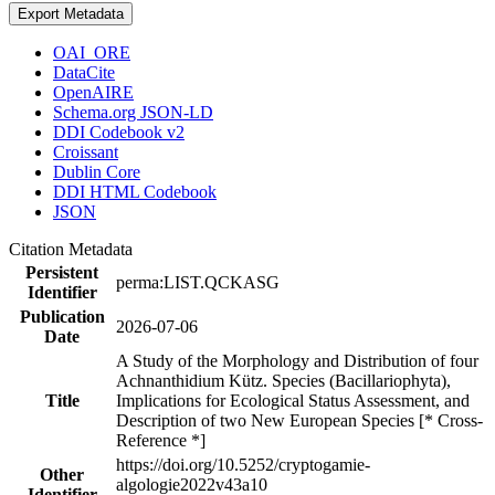
Export Metadata
OAI_ORE
DataCite
OpenAIRE
Schema.org JSON-LD
DDI Codebook v2
Croissant
Dublin Core
DDI HTML Codebook
JSON
Citation Metadata
Persistent
perma:LIST.QCKASG
Identifier
Publication
2026-07-06
Date
A Study of the Morphology and Distribution of four
Achnanthidium Kütz. Species (Bacillariophyta),
Title
Implications for Ecological Status Assessment, and
Description of two New European Species [* Cross-
Reference *]
https://doi.org/10.5252/cryptogamie-
Other
algologie2022v43a10
Identifier