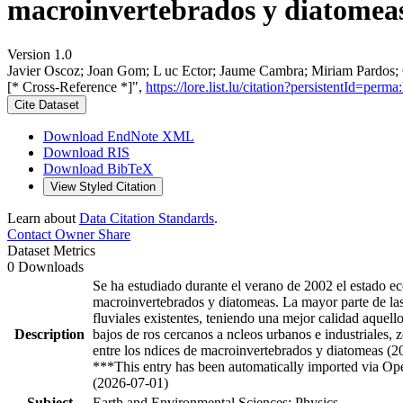
macroinvertebrados y diatomeas
Version 1.0
Javier Oscoz; Joan Gom; L uc Ector; Jaume Cambra; Miriam Pardos; C
[* Cross-Reference *]",
https://lore.list.lu/citation?persistentId=p
Cite Dataset
Download EndNote XML
Download RIS
Download BibTeX
View Styled Citation
Learn about
Data Citation Standards
.
Contact Owner
Share
Dataset Metrics
0 Downloads
Se ha estudiado durante el verano de 2002 el estado ec
macroinvertebrados y diatomeas. La mayor parte de las 
fluviales existentes, teniendo una mejor calidad aquel
Description
bajos de ros cercanos a ncleos urbanos e industriales,
entre los ndices de macroinvertebrados y diatomeas (
***This entry has been automatically imported via Ope
(2026-07-01)
Subject
Earth and Environmental Sciences; Physics