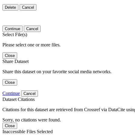
Delete
Cancel
Continue
Cancel
Select File(s)
Please select one or more files.
Close
Share Dataset
Share this dataset on your favorite social media networks.
Close
Continue
Cancel
Dataset Citations
Citations for this dataset are retrieved from Crossref via DataCite us
Sorry, no citations were found.
Close
Inaccessible Files Selected