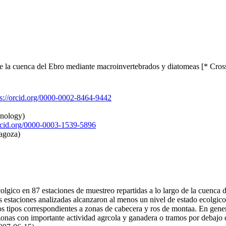
 de la cuenca del Ebro mediante macroinvertebrados y diatomeas [* Cros
ps://orcid.org/0000-0002-8464-9442
hnology)
orcid.org/0000-0003-1539-5896
agoza)
olgico en 87 estaciones de muestreo repartidas a lo largo de la cuenca 
estaciones analizadas alcanzaron al menos un nivel de estado ecolgico "
los tipos correspondientes a zonas de cabecera y ros de montaa. En gene
 zonas con importante actividad agrcola y ganadera o tramos por debajo 