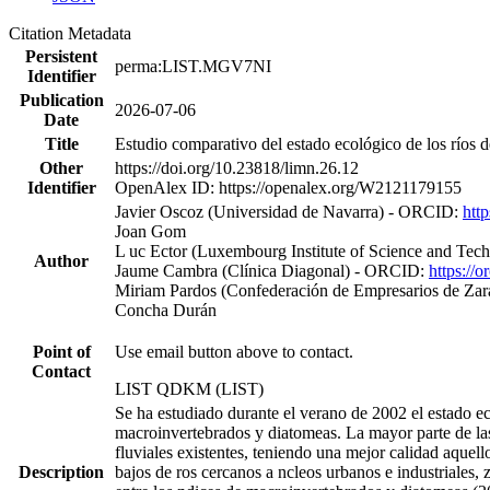
Citation Metadata
Persistent
perma:LIST.MGV7NI
Identifier
Publication
2026-07-06
Date
Title
Estudio comparativo del estado ecológico de los ríos
Other
https://doi.org/10.23818/limn.26.12
Identifier
OpenAlex ID: https://openalex.org/W2121179155
Javier Oscoz (Universidad de Navarra) - ORCID:
htt
Joan Gom
L uc Ector (Luxembourg Institute of Science and Tec
Author
Jaume Cambra (Clínica Diagonal) - ORCID:
https://
Miriam Pardos (Confederación de Empresarios de Zar
Concha Durán
Point of
Use email button above to contact.
Contact
LIST QDKM (LIST)
Se ha estudiado durante el verano de 2002 el estado ec
macroinvertebrados y diatomeas. La mayor parte de las 
fluviales existentes, teniendo una mejor calidad aquel
Description
bajos de ros cercanos a ncleos urbanos e industriales,