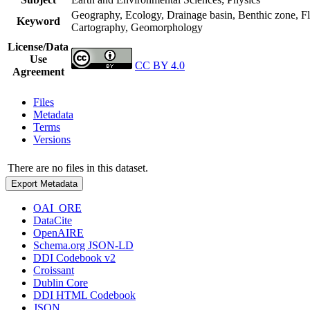
Geography, Ecology, Drainage basin, Benthic zone, Fl
Keyword
Cartography, Geomorphology
License/Data
Use
CC BY 4.0
Agreement
Files
Metadata
Terms
Versions
There are no files in this dataset.
Export Metadata
OAI_ORE
DataCite
OpenAIRE
Schema.org JSON-LD
DDI Codebook v2
Croissant
Dublin Core
DDI HTML Codebook
JSON