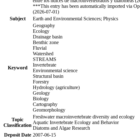
entre los ndices de macroinvertebrados y diatomeas (
***This entry has been automatically imported via Ope
(2026-07-01)
Subject
Earth and Environmental Sciences; Physics
Geography
Ecology
Drainage basin
Benthic zone
Fluvial
Watershed
STREAMS
Invertebrate
Keyword
Environmental science
Structural basin
Forestry
Hydrology (agriculture)
Geology
Biology
Cartography
Geomorphology
Freshwater macroinvertebrate diversity and ecology
Topic
Aquatic Invertebrate Ecology and Behavior
Classification
Diatoms and Algae Research
Deposit Date
2007-06-15