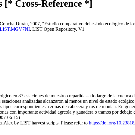
 [* Cross-Reference *]
oncha Durán, 2007, "Estudio comparativo del estado ecológico de los 
erma:LIST.MGV7NI
, LIST Open Repository, V1
olgico en 87 estaciones de muestreo repartidas a lo largo de la cuenca d
estaciones analizadas alcanzaron al menos un nivel de estado ecolgico "
los tipos correspondientes a zonas de cabecera y ros de montaa. En gene
 zonas con importante actividad agrcola y ganadera o tramos por debajo d
2007-06-15)
nAlex by LIST harvest scripts. Please refer to
https://doi.org/10.23818