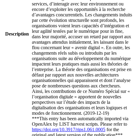
services, d’interagir avec leur environnement ou
encore d’exploiter les opportunités à la recherche
d’avantages concurrentiels. Les changements induits
par cette évolution structurelle sont profonds, les
organisations voient leurs capacités d’intégration et
leur agilité testées par le numérique pour in fine,
Description
dans leur majorité, accuser un retard par rapport aux
avantages attendus initialement, les laissant dans le
flou concernant leur « avenir digital ». En outre, les
changements réels subis ou introduits par les
organisations suite au développement du numérique
impactent leurs pratiques mais aussi les théories de
l’entreprise. La théorie des organisations est prise en
défaut par rapport aux nouvelles architectures
organisationnelles qui apparaissent et dont l’analyse
pose de nombreuses questions aux chercheurs.
Ainsi, les contributions de ce Numéro Spécial sur «
l’organisation digitale » apportent de nouvelles
perspectives sur l’étude des impacts de la
digitalisation des organisations et leurs logiques et
modes de fonctionnement. (2019-12-19)
***This entry has been automatically imported via
OpenAlex by LIST harvest scripts. Please refer to
https://doi.org/10.3917/rips1.061.0005
for the
original and latest version of the publication***