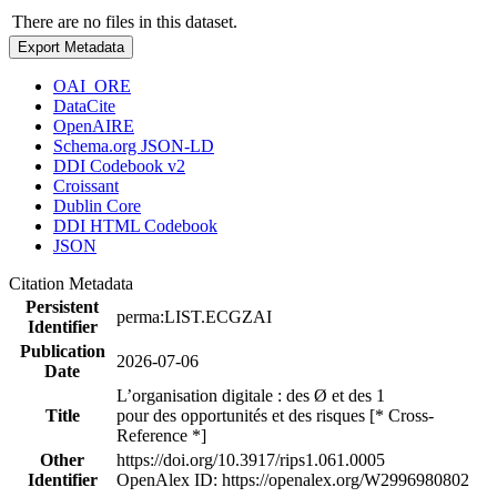
There are no files in this dataset.
Export Metadata
OAI_ORE
DataCite
OpenAIRE
Schema.org JSON-LD
DDI Codebook v2
Croissant
Dublin Core
DDI HTML Codebook
JSON
Citation Metadata
Persistent
perma:LIST.ECGZAI
Identifier
Publication
2026-07-06
Date
L’organisation digitale : des Ø et des 1
Title
pour des opportunités et des risques [* Cross-
Reference *]
Other
https://doi.org/10.3917/rips1.061.0005
Identifier
OpenAlex ID: https://openalex.org/W2996980802