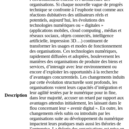
organisations. Si chaque nouvelle vague de progrès
technique se confronte à l’euphorie tout comme aux
réactions dubitatives des utilisateurs réels et
potentiels, aujourd’hui, les évolutions des
technologies numériques ou « digitales »
(applications mobiles, cloud computing , médias et
réseaux sociaux, objets connectés, intelligence
artificielle, impression 3D…) continuent de
transformer les usages et modes de fonctionnement
des organisations. Ces technologies numériques,
rapidement diffusées et adoptées, bouleversent les
manières des organisations de produire des biens et
services, d’interagir avec leur environnement ou
encore d’exploiter les opportunités à la recherche
d’avantages concurrentiels. Les changements induits
par cette évolution structurelle sont profonds, les
organisations voient leurs capacités d’intégration et
leur agilité testées par le numérique pour in fine,
Description
dans leur majorité, accuser un retard par rapport aux
avantages attendus initialement, les laissant dans le
flou concernant leur « avenir digital ». En outre, les
changements réels subis ou introduits par les
organisations suite au développement du numérique
impactent leurs pratiques mais aussi les théories de
l’entreprise. La théorie des organisations est prise en