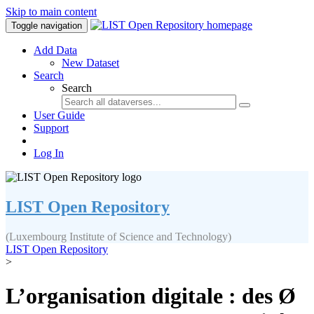
Skip to main content
Toggle navigation
Add Data
New Dataset
Search
Search
User Guide
Support
Log In
LIST Open Repository
(Luxembourg Institute of Science and Technology)
LIST Open Repository
>
L’organisation digitale : des Ø