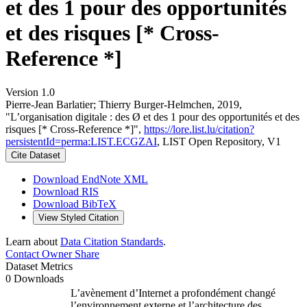
et des 1 pour des opportunités
et des risques [* Cross-
Reference *]
Version 1.0
Pierre‐Jean Barlatier; Thierry Burger‐Helmchen, 2019,
"L’organisation digitale : des Ø et des 1 pour des opportunités et des
risques [* Cross-Reference *]",
https://lore.list.lu/citation?
persistentId=perma:LIST.ECGZAI
, LIST Open Repository, V1
Cite Dataset
Download EndNote XML
Download RIS
Download BibTeX
View Styled Citation
Learn about
Data Citation Standards
.
Contact Owner
Share
Dataset Metrics
0 Downloads
L’avènement d’Internet a profondément changé
l’environnement externe et l’architecture des